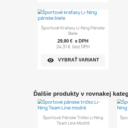
Rýchly náhľad

Športové Kraťasy Li-Ning Pánske
Biele
29,90 €
s DPH
24,31 €
bez DPH
visibility
VYBRAŤ VARIANT
Ďalšie produkty v rovnakej kategó
Rýchly náhľad

Športové Pánske Tričko Li-Ning
Špo
Team Line Modré