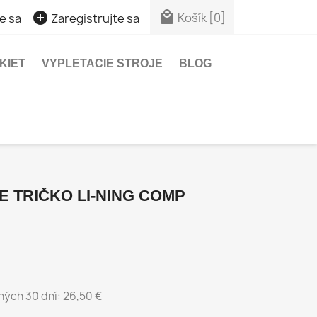


Košík
[0]
e sa
Zaregistrujte sa
KIET
VYPLETACIE STROJE
BLOG
 TRIČKO LI-NING COMP
ných 30 dní:
26,50 €