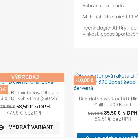
Fabra: bielo-modrá
Materiál- zloženie: 100 
Technológie: AT Dry - 
vlhkosti počas športové
VÝPREDAJ
-10,00 €
0 €
Rýchly náhľad

tová Bedmintonová Obuv Li-
Rýchly náhľad

 3.0 TD - Veľ. 41 2/3 (260 Mm)
Bedmintonová Raketa Li-Nin
Calibar 300 Boost
58,50 €
s DPH
78,50 €
47,56 €
bez DPH
85,50 €
s DPH
95,50 €
69,51 €
bez DPH
ibility
VYBRAŤ VARIANT