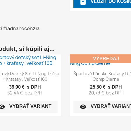

VLOŽIŤ DO KOŠÍ
á žiadna recenzia.
dukt, si kúpili aj...
VÝPREDAJ
Rýchly náhľad
Rýchly náhľad


tový Detský Set Li-Ning Tričko
Športové Pánske Kraťasy Li-
+ Kraťasy , Veľkosť 160
Comp Čierne
39,90 €
s DPH
25,50 €
s DPH
32,44 €
bez DPH
20,73 €
bez DPH
sibility
visibility
VYBRAŤ VARIANT
VYBRAŤ VARIAN