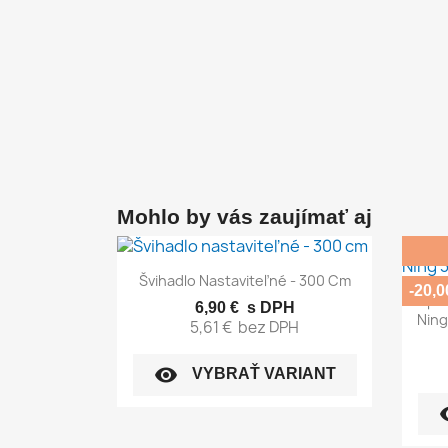
Mohlo by vás zaujímať aj
Rýchly náhľad

Švihadlo Nastaviteľné - 300 Cm
-20,0
Špor
6,90 €
s DPH
Ning
5,61 €
bez DPH
visibility
VYBRAŤ VARIANT
vis