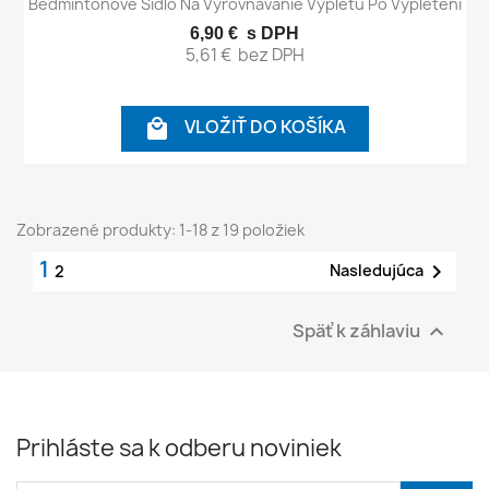
Bedmintonové Šidlo Na Vyrovnávanie Výpletu Po Vypletení
6,90 €
s DPH
5,61 €
bez DPH
VLOŽIŤ DO KOŠÍKA

Zobrazené produkty: 1-18 z 19 položiek
1

Nasledujúca
2
Späť k záhlaviu

Prihláste sa k odberu noviniek