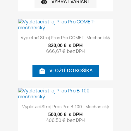
VYBRAŤ VARIANT
visibility
Vypletací Stroj Pros Pro COMET- Mechanický
820,00 €
s DPH
666,67 €
bez DPH
VLOŽIŤ DO KOŠÍKA

Vypletací Stroj Pros Pro B-100 - Mechanický
500,00 €
s DPH
406,50 €
bez DPH