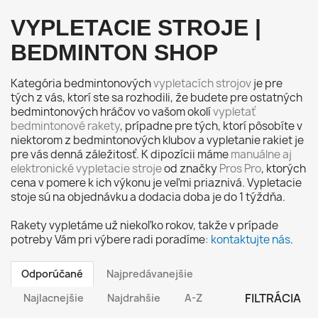
VYPLETACIE STROJE |
BEDMINTON SHOP
Kategória bedmintonových
vypletacích strojov
je pre
tých z vás, ktorí ste sa rozhodili, že budete pre ostatných
bedmintonových hráčov vo vašom okolí
vypletať
bedmintonové rakety
, prípadne pre tých, ktorí pôsobíte v
niektorom z bedmintonových klubov a vypletanie rakiet je
pre vás denná záležitosť. K dipozícii máme
manuálne aj
elektronické vypletacie stroje
od značky
Pros Pro
, ktorých
cena v pomere k ich výkonu je veľmi priaznivá. Vypletacie
stoje sú na objednávku a dodacia doba je do 1 týždňa.
Rakety vypletáme už niekoľko rokov, takže v prípade
potreby Vám pri výbere radi poradíme
: kontaktujte nás
.
Odporúčané
Najpredávanejšie
FILTRÁCIA
Najlacnejšie
Najdrahšie
A-Z