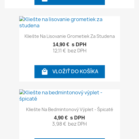
Kliešte Na Lisovanie Grometiek Za Studena
14,90 €
s DPH
12,11 €
bez DPH
VLOŽIŤ DO KOŠÍKA

Kliešte Na Bedmintonový Výplet - Špicaté
4,90 €
s DPH
3,98 €
bez DPH