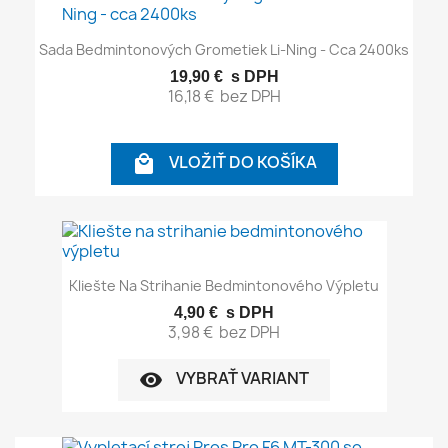
Sada Bedmintonových Grometiek Li-Ning - Cca 2400ks
19,90 €
s DPH
16,18 €
bez DPH
VLOŽIŤ DO KOŠÍKA

Kliešte Na Strihanie Bedmintonového Výpletu
4,90 €
s DPH
3,98 €
bez DPH
VYBRAŤ VARIANT
visibility