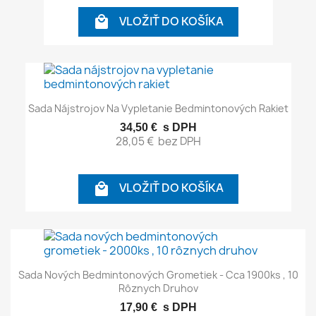
VLOŽIŤ DO KOŠÍKA

Sada Nájstrojov Na Vypletanie Bedmintonových Rakiet
34,50 €
s DPH
28,05 €
bez DPH
VLOŽIŤ DO KOŠÍKA

Sada Nových Bedmintonových Grometiek - Cca 1900ks , 10
Rôznych Druhov
17,90 €
s DPH