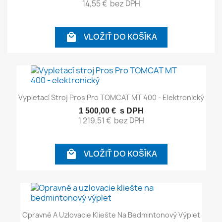
14,55 €
bez DPH
VLOŽIŤ DO KOŠÍKA

Vypletací Stroj Pros Pro TOMCAT MT 400 - Elektronický
1 500,00 €
s DPH
1 219,51 €
bez DPH
VLOŽIŤ DO KOŠÍKA

Opravné A Uzlovacie Kliešte Na Bedmintonový Výplet