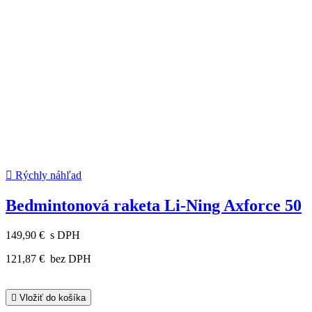

Rýchly náhľad
Bedmintonová raketa Li-Ning Axforce 50
149,90 €
s DPH
121,87 €
bez DPH

Vložiť do košíka