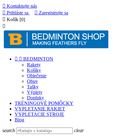

Kontaktujte nás

Prihláste sa

Zaregistrujte sa

Košík
[0]



BEDMINTON
Rakety
Košíky
Oblečenie
Obuv
Tašky
Výplety
Doplnky
TRÉNINGOVÉ POMÔCKY
VYPLETANIE RAKIET
VYPLETACIE STROJE
Blog
search
clear