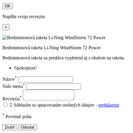
OK
Napíšte svoju recenziu
×
Bedmintonová raketa Li-Ning WindStorm 72 Power
Bedmintonová raketa sa predáva vypletená aj s obalom na raketu.
Spokojnosť:
*
Názov
*
Vaše meno
*
Recenzia

Súhlasím so spracovaním osobných údajov -
prehlásenie
*
Povinné polia
Zrušiť
Odoslať