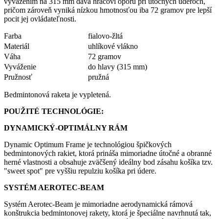
vyvážením na 315 mm dáva hráčovi oporu pri útočných úderoch,
pričom zároveň vyniká nízkou hmotnosťou iba 72 gramov pre lepší
pocit jej ovládateľnosti.
Farba
fialovo-žltá
Materiál
uhlíkové vlákno
Váha
72 gramov
Vyváženie
do hlavy (315 mm)
Pružnosť
pružná
Bedmintonová raketa je vypletená.
POUŽITÉ TECHNOLÓGIE:
DYNAMICKÝ-OPTIMÁLNY RÁM
Dynamic Optimum Frame je technológiou špičkových
bedmintonových rakiet, ktorá prináša mimoriadne útočné a obranné
herné vlastnosti a obsahuje zväčšený ideálny bod zásahu košíka tzv.
"sweet spot" pre vyššiu repulziu košíka pri údere.
SYSTÉM AEROTEC-BEAM
Systém Aerotec-Beam je mimoriadne aerodynamická rámová
konštrukcia bedmintonovej rakety, ktorá je špeciálne navrhnutá tak,