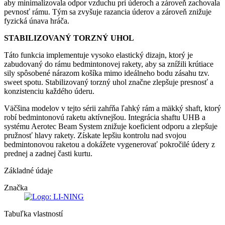
aby minimalizovala odpor vzduchu pri úderoch a zároveň zachovala
pevnosť rámu. Tým sa zvyšuje razancia úderov a zároveň znižuje
fyzická únava hráča.
STABILIZOVANÝ TORZNÝ UHOL
Táto funkcia implementuje vysoko elastický dizajn, ktorý je
zabudovaný do rámu bedmintonovej rakety, aby sa znížili krútiace
sily spôsobené nárazom košíka mimo ideálneho bodu zásahu tzv.
sweet spotu. Stabilizovaný torzný uhol značne zlepšuje presnosť a
konzistenciu každého úderu.
Väčšina modelov v tejto sérii zahŕňa ľahký rám a mäkký shaft, ktorý
robí bedmintonovú raketu aktívnejšou. Integrácia shaftu UHB a
systému Aerotec Beam System znižuje koeficient odporu a zlepšuje
pružnosť hlavy rakety. Získate lepšiu kontrolu nad svojou
bedmintonovou raketou a dokážete vygenerovať pokročilé údery z
prednej a zadnej časti kurtu.
Základné údaje
Značka
Tabuľka vlastností