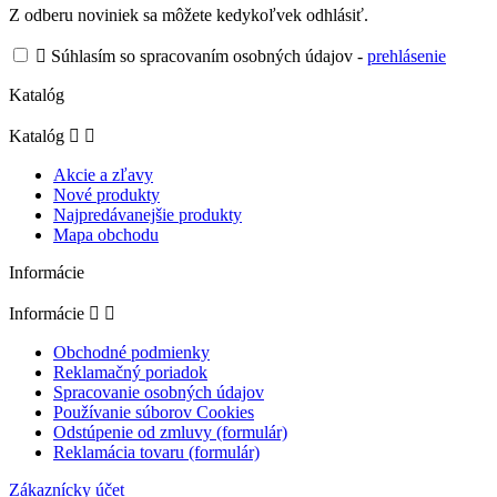
Z odberu noviniek sa môžete kedykoľvek odhlásiť.

Súhlasím so spracovaním osobných údajov -
prehlásenie
Katalóg
Katalóg


Akcie a zľavy
Nové produkty
Najpredávanejšie produkty
Mapa obchodu
Informácie
Informácie


Obchodné podmienky
Reklamačný poriadok
Spracovanie osobných údajov
Používanie súborov Cookies
Odstúpenie od zmluvy (formulár)
Reklamácia tovaru (formulár)
Zákaznícky účet