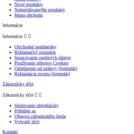
Nové produkty
Najpredávanejšie produkty
Mapa obchodu
Informácie
Informácie


Obchodné podmienky
Reklamačný poriadok
Spracovanie osobných údajov
Používanie súborov Cookies
Odstúpenie od zmluvy (formulár)
Reklamácia tovaru (formulár)
Zákaznícky účet
Zákaznícky účet


Sledovanie objednávky
Prihláste sa
Obnova zabudnutého hesla
Vytvoriť účet
Kontakt