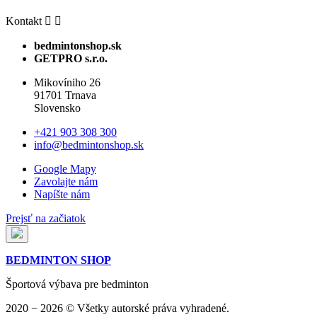
Kontakt


bedmintonshop.sk
GETPRO s.r.o.
Mikovíniho 26
91701 Trnava
Slovensko
+421 903 308 300
info@bedmintonshop.sk
Google Mapy
Zavolajte nám
Napíšte nám
Prejsť na začiatok
BEDMINTON SHOP
Športová výbava pre bedminton
2020 − 2026 © Všetky autorské práva vyhradené.