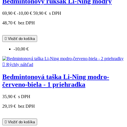
Bedmintonový ruksak Li-Ning modrý
69,90 €
-10,00 €
59,90 €
s DPH
48,70 €
bez DPH

Vložiť do košíka
-10,00 €

Rýchly náhľad
Bedmintonová taška Li-Ning modro-
červeno-biela - 1 priehradka
35,90 €
s DPH
29,19 €
bez DPH

Vložiť do košíka