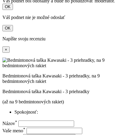
Váš podnet bol odoslaný a bude ho posudzovať moderátor.
OK
Váš podnet nie je možné odoslať
OK
Napíšte svoju recenziu
×
Bedmintonová taška Kawasaki - 3 priehradky, na 9
bedmintonových rakiet
Bedmintonová taška Kawasaki - 3 priehradky
(až na 9 bedmintonových rakiet)
Spokojnosť:
*
Názov
*
Vaše meno