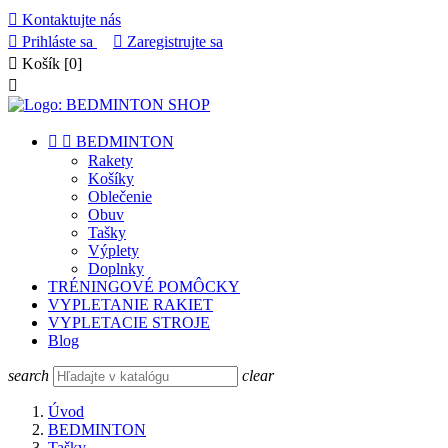

Kontaktujte nás

Prihláste sa

Zaregistrujte sa

Košík
[0]



BEDMINTON
Rakety
Košíky
Oblečenie
Obuv
Tašky
Výplety
Doplnky
TRÉNINGOVÉ POMÔCKY
VYPLETANIE RAKIET
VYPLETACIE STROJE
Blog
search
clear
Úvod
BEDMINTON
Tašky