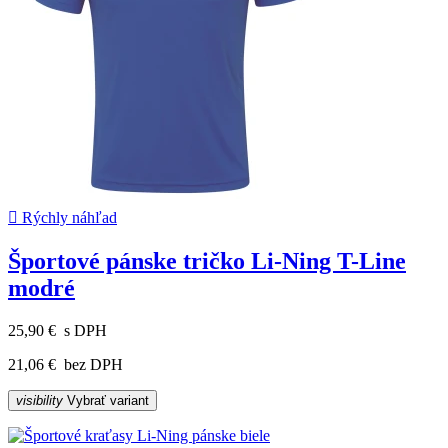

Rýchly náhľad
Športové pánske tričko Li-Ning T-Line
modré
25,90 €
s DPH
21,06 €
bez DPH
visibility
Vybrať variant