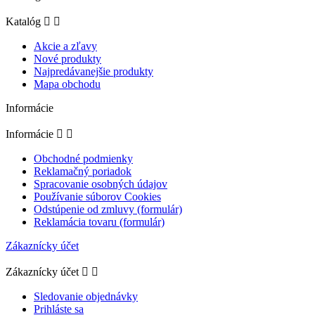
Katalóg


Akcie a zľavy
Nové produkty
Najpredávanejšie produkty
Mapa obchodu
Informácie
Informácie


Obchodné podmienky
Reklamačný poriadok
Spracovanie osobných údajov
Používanie súborov Cookies
Odstúpenie od zmluvy (formulár)
Reklamácia tovaru (formulár)
Zákaznícky účet
Zákaznícky účet


Sledovanie objednávky
Prihláste sa