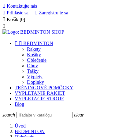

Kontaktujte nás

Prihláste sa

Zaregistrujte sa

Košík
[0]



BEDMINTON
Rakety
Košíky
Oblečenie
Obuv
Tašky
Výplety
Doplnky
TRÉNINGOVÉ POMÔCKY
VYPLETANIE RAKIET
VYPLETACIE STROJE
Blog
search
clear
Úvod
BEDMINTON
Oblečenie