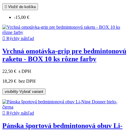

Vložiť do košíka
-15,00 €

Rýchly náhľad
Vrchná omotávka-grip pre bedmintonovú
raketu - BOX 10 ks rôzne farby
22,50 €
s DPH
18,29 €
bez DPH
visibility
Vybrať variant

Rýchly náhľad
Pánska športová bedmintonová obuv Li-