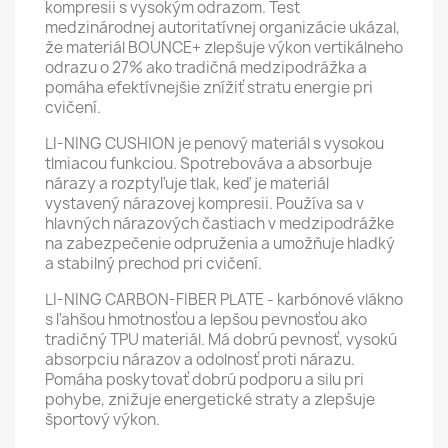
kompresii s vysokým odrazom. Test
medzinárodnej autoritatívnej organizácie ukázal,
že materiál BOUNCE+ zlepšuje výkon vertikálneho
odrazu o 27% ako tradičná medzipodrážka a
pomáha efektívnejšie znížiť stratu energie pri
cvičení.
LI-NING CUSHION je penový materiál s vysokou
tlmiacou funkciou. Spotrebováva a absorbuje
nárazy a rozptyľuje tlak, keď je materiál
vystavený nárazovej kompresii. Používa sa v
hlavných nárazových častiach v medzipodrážke
na zabezpečenie odpruženia a umožňuje hladký
a stabilný prechod pri cvičení.
LI-NING CARBON-FIBER PLATE - karbónové vlákno
s ľahšou hmotnosťou a lepšou pevnosťou ako
tradičný TPU materiál. Má dobrú pevnosť, vysokú
absorpciu nárazov a odolnosť proti nárazu.
Pomáha poskytovať dobrú podporu a silu pri
pohybe, znižuje energetické straty a zlepšuje
športový výkon.