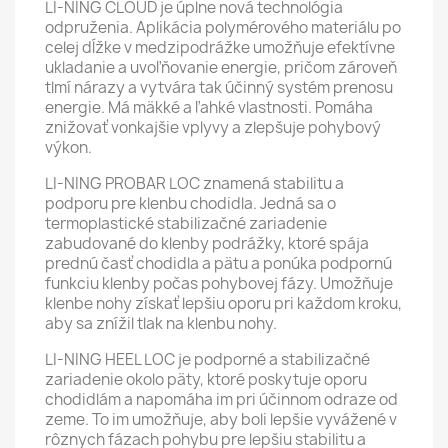
LI-NING CLOUD je úplne nová technológia
odpruženia. Aplikácia polymérového materiálu po
celej dĺžke v medzipodrážke umožňuje efektívne
ukladanie a uvoľňovanie energie, pričom zároveň
tlmí nárazy a vytvára tak účinný systém prenosu
energie. Má mäkké a ľahké vlastnosti. Pomáha
znižovať vonkajšie vplyvy a zlepšuje pohybový
výkon.
LI-NING PROBAR LOC znamená stabilitu a
podporu pre klenbu chodidla. Jedná sa o
termoplastické stabilizačné zariadenie
zabudované do klenby podrážky, ktoré spája
prednú časť chodidla a pätu a ponúka podpornú
funkciu klenby počas pohybovej fázy. Umožňuje
klenbe nohy získať lepšiu oporu pri každom kroku,
aby sa znížil tlak na klenbu nohy.
LI-NING HEEL LOC je podporné a stabilizačné
zariadenie okolo päty, ktoré poskytuje oporu
chodidlám a napomáha im pri účinnom odraze od
zeme. To im umožňuje, aby boli lepšie vyvážené v
rôznych fázach pohybu pre lepšiu stabilitu a