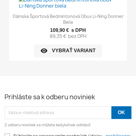
Dámska Športová Bedmintonová Obuv Li-Ning Donner
Biela
109,90 €
s DPH
89,35 €
bez DPH
visibility
VYBRAŤ VARIANT
Prihláste sa k odberu noviniek
Z odberu noviniek sa môžete kedykoľvek odhlásiť.
Súhlasím so spracovaním osobných údajov -
prehlásenie