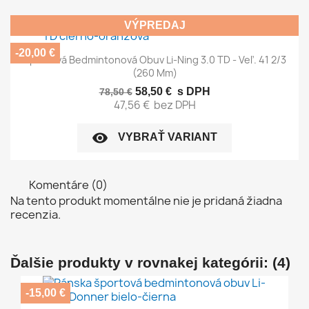
VÝPREDAJ
-20,00 €
Športová Bedmintonová Obuv Li-Ning 3.0 TD - Veľ. 41 2/3
(260 Mm)
58,50 €
s DPH
78,50 €
47,56 €
bez DPH
visibility
VYBRAŤ VARIANT
Komentáre (0)
Na tento produkt momentálne nie je pridaná žiadna
recenzia.
Ďalšie produkty v rovnakej kategórii: (4)
-15,00 €