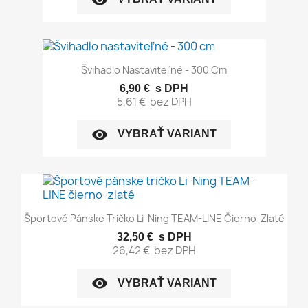
Švihadlo Nastaviteľné - 300 Cm
6,90 €
s DPH
5,61 €
bez DPH
visibility
VYBRAŤ VARIANT
Športové Pánske Tričko Li-Ning TEAM-LINE Čierno-Zlaté
32,50 €
s DPH
26,42 €
bez DPH
visibility
VYBRAŤ VARIANT