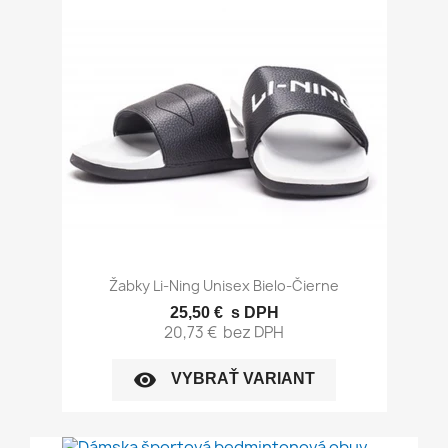
Žabky Li-Ning Unisex Bielo-Čierne
25,50 €
s DPH
20,73 €
bez DPH
visibility
VYBRAŤ VARIANT