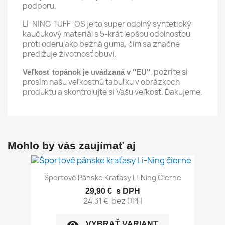
podporu.
LI-NING TUFF-OS je to super odolný syntetický
kaučukový materiál s 5-krát lepšou odolnosťou
proti oderu ako bežná guma, čím sa značne
predlžuje životnosť obuvi.
, pozrite si
Veľkosť topánok je uvádzaná v "EU"
prosím našu veľkostnú tabuľku v obrázkoch
produktu a skontrolujte si Vašu veľkosť. Ďakujeme.
Mohlo by vás zaujímať aj
Športové Pánske Kraťasy Li-Ning Čierne
29,90 €
s DPH
24,31 €
bez DPH
visibility
VYBRAŤ VARIANT