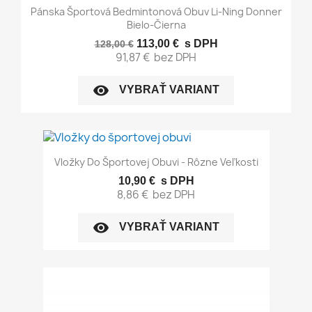
Pánska Športová Bedmintonová Obuv Li-Ning Donner
Bielo-Čierna
113,00 €
s DPH
128,00 €
91,87 €
bez DPH
visibility
VYBRAŤ VARIANT
Vložky Do Športovej Obuvi - Rôzne Veľkosti
10,90 €
s DPH
8,86 €
bez DPH
visibility
VYBRAŤ VARIANT