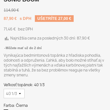
114,90 €
87,90 €
s DPH
UŠETRÍTE 27,00 €
71,46 €
bez DPH
bar_chart
Najnižšia cena za posledných 30 dní:
87,90 €
Môžete mať už do 2 dní
Vynikajúca bedmintonová topánka z hľadiska pohodlia,
odolnosti a odpruženia. Ľahká, aby bolo možné stíhať aj v
tých najťažších výmenách a vďaka karbónovej platni tak
stabilná a tuhá, že sa bez problémov reaguje na všetky
zmeny smeru.
Veľkosť topánok: 40 1/3
Farba: Čierna