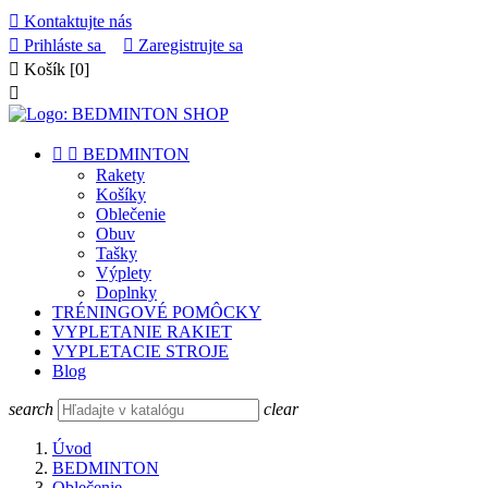

Kontaktujte nás

Prihláste sa

Zaregistrujte sa

Košík
[0]



BEDMINTON
Rakety
Košíky
Oblečenie
Obuv
Tašky
Výplety
Doplnky
TRÉNINGOVÉ POMÔCKY
VYPLETANIE RAKIET
VYPLETACIE STROJE
Blog
search
clear
Úvod
BEDMINTON
Oblečenie