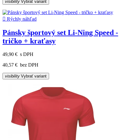
visibility
Vybrať variant

Rýchly náhľad
Pánsky športový set Li-Ning Speed -
tričko + kraťasy
49,90 €
s DPH
40,57 €
bez DPH
visibility
Vybrať variant