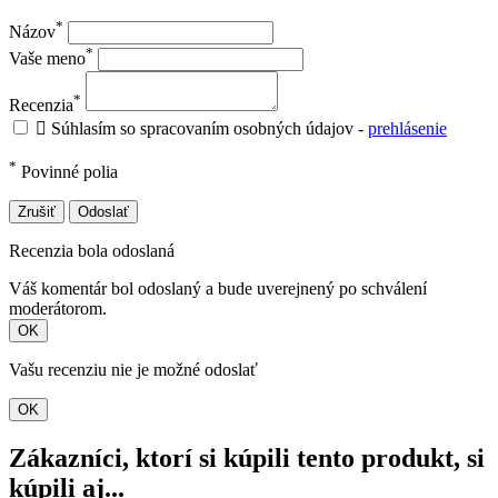
*
Názov
*
Vaše meno
*
Recenzia

Súhlasím so spracovaním osobných údajov -
prehlásenie
*
Povinné polia
Zrušiť
Odoslať
Recenzia bola odoslaná
Váš komentár bol odoslaný a bude uverejnený po schválení
moderátorom.
OK
Vašu recenziu nie je možné odoslať
OK
Zákazníci, ktorí si kúpili tento produkt, si
kúpili aj...