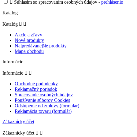

Súhlasím so spracovaním osobných údajov -
prehlásenie
Katalóg
Katalóg


Akcie a zľavy
Nové produkty
Najpredávanejšie produkty
Mapa obchodu
Informácie
Informácie


Obchodné podmienky
Reklamačný poriadok
Spracovanie osobných údajov
Používanie súborov Cookies
Odstúpenie od zmluvy (formulár)
Reklamácia tovaru (formulár)
Zákaznícky účet
Zákaznícky účet

