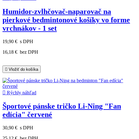
Humidor-zvlhčovač-naparovač na
pierkové bedmintonové košíky vo forme
vrchnákov - 1 set
19,90 €
s DPH
16,18 €
bez DPH

Vložiť do košíka

Rýchly náhľad
Športové pánske tričko Li-Ning "Fan
edícia" červené
30,90 €
s DPH
25,12 €
bez DPH