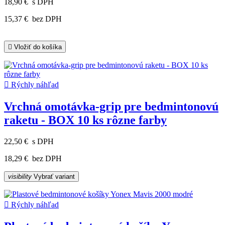
18,90 €
s DPH
15,37 €
bez DPH

Vložiť do košíka

Rýchly náhľad
Vrchná omotávka-grip pre bedmintonovú
raketu - BOX 10 ks rôzne farby
22,50 €
s DPH
18,29 €
bez DPH
visibility
Vybrať variant

Rýchly náhľad