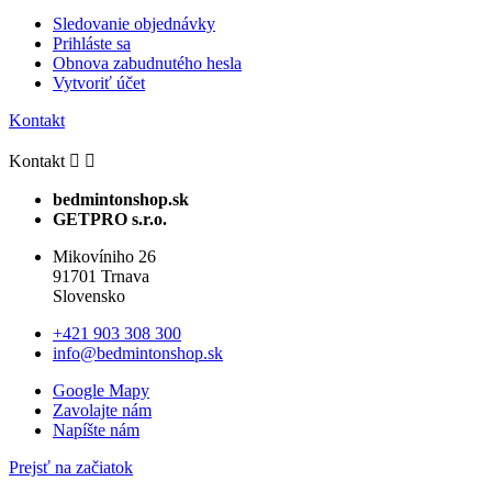
Sledovanie objednávky
Prihláste sa
Obnova zabudnutého hesla
Vytvoriť účet
Kontakt
Kontakt


bedmintonshop.sk
GETPRO s.r.o.
Mikovíniho 26
91701 Trnava
Slovensko
+421 903 308 300
info@bedmintonshop.sk
Google Mapy
Zavolajte nám
Napíšte nám
Prejsť na začiatok