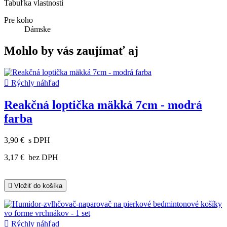
Tabuľka vlastností
Pre koho
Dámske
Mohlo by vás zaujímať aj

Rýchly náhľad
Reakčná loptička mäkká 7cm - modrá
farba
3,90 €
s DPH
3,17 €
bez DPH

Vložiť do košíka

Rýchly náhľad