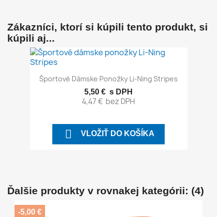
Zákazníci, ktorí si kúpili tento produkt, si
kúpili aj...
Športové Dámske Ponožky Li-Ning Stripes
5,50 €
s DPH
4,47 €
bez DPH

VLOŽIŤ DO KOŠÍKA
Ďalšie produkty v rovnakej kategórii: (4)
-5,00 €