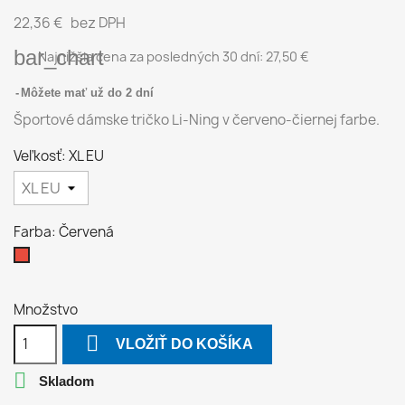
22,36 €
bez DPH
bar_chart
Najnižšia cena za posledných 30 dní:
27,50 €
Môžete mať už do 2 dní
Športové dámske tričko Li-Ning v červeno-čiernej farbe.
Veľkosť: XL EU
Farba: Červená
Červená
Množstvo

VLOŽIŤ DO KOŠÍKA

Skladom