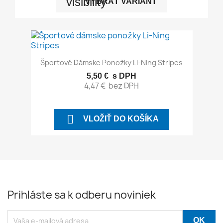
visibility
VYBRAŤ VARIANT
Športové Dámske Ponožky Li-Ning Stripes
5,50 €
s DPH
4,47 €
bez DPH

VLOŽIŤ DO KOŠÍKA
Prihláste sa k odberu noviniek