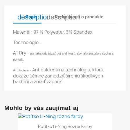
description
description
Popis
Podrobnosti o produkte
Materiál : 97 % Polyester, 3% Spandex
Technológie :
AT Dry -
pomáha odvádzať pot a vlhkosť, aby telo zostalo v suchu a
pohodlí.
Antibakteriálna technológia, ktorá
AT Bacteria -
dokáže účinne zamedziť šíreniu škodlivých
baktérií a znížiť zápach.
Mohlo by vás zaujímať aj
Potítko Li-Ning Rôzne Farby