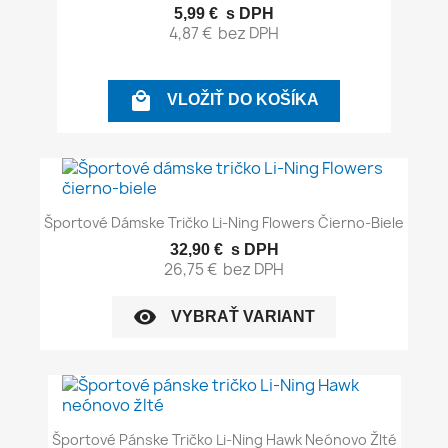
5,99 €
s DPH
4,87 €
bez DPH

VLOŽIŤ DO KOŠÍKA
Športové Dámske Tričko Li-Ning Flowers Čierno-Biele
32,90 €
s DPH
26,75 €
bez DPH
visibility
VYBRAŤ VARIANT
Športové Pánske Tričko Li-Ning Hawk Neónovo Žlté