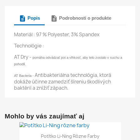
description
description
Popis
Podrobnosti o produkte
Materiál : 97 % Polyester, 3% Spandex
Technológie :
AT Dry -
pomáha odvádzať pot a vlhkosť, aby telo zostalo v suchu a
pohodlí.
Antibakteriálna technológia, ktorá
AT Bacteria -
dokáže účinne zamedziť šíreniu škodlivých
baktérií a znížiť zápach.
Mohlo by vás zaujímať aj
Potítko Li-Ning Rôzne Farby