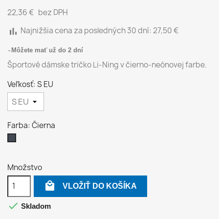
22,36 €
bez DPH
bar_chart
Najnižšia cena za posledných 30 dní:
27,50 €
Môžete mať už do 2 dní
Športové dámske tričko Li-Ning v čierno-neónovej farbe.
Veľkosť: S EU
Farba: Čierna
Čierna
Množstvo

VLOŽIŤ DO KOŠÍKA

Skladom