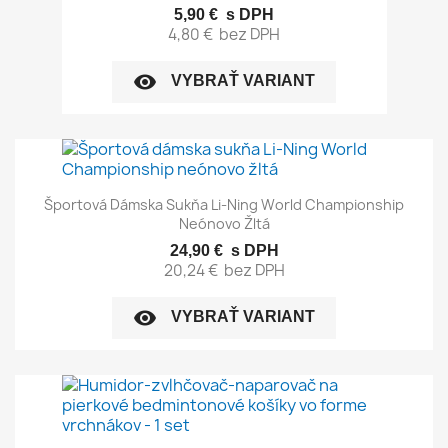
5,90 €
s DPH
4,80 €
bez DPH
visibility
VYBRAŤ VARIANT
Športová Dámska Sukňa Li-Ning World Championship
Neónovo Žltá
24,90 €
s DPH
20,24 €
bez DPH
visibility
VYBRAŤ VARIANT