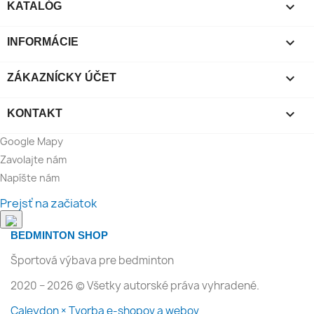

KATALÓG

INFORMÁCIE

ZÁKAZNÍCKY ÚČET

KONTAKT
Google Mapy
Zavolajte nám
Napíšte nám
Prejsť na začiatok
BEDMINTON SHOP
Športová výbava pre bedminton
2020 − 2026 © Všetky autorské práva vyhradené.
Caleydon × Tvorba e-shopov a webov