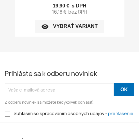
19,90 €
s DPH
16,18 €
bez DPH
visibility
VYBRAŤ VARIANT
Prihláste sa k odberu noviniek
Z odberu noviniek sa môžete kedykoľvek odhlásiť.
Súhlasím so spracovaním osobných údajov -
prehlásenie