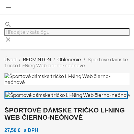

search
clear
Úvod
BEDMINTON
Oblečenie
Športové dámske
tričko Li-Ning Web čierno-neónové
ŠPORTOVÉ DÁMSKE TRIČKO LI-NING
WEB ČIERNO-NEÓNOVÉ
27,50 €
s DPH