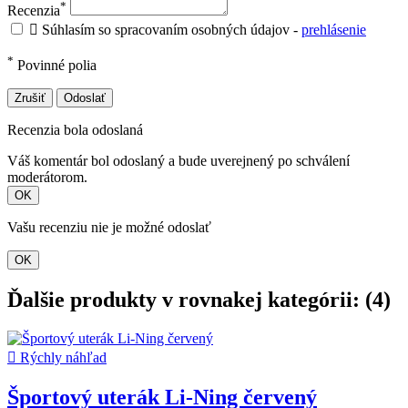
*
Recenzia

Súhlasím so spracovaním osobných údajov -
prehlásenie
*
Povinné polia
Zrušiť
Odoslať
Recenzia bola odoslaná
Váš komentár bol odoslaný a bude uverejnený po schválení
moderátorom.
OK
Vašu recenziu nie je možné odoslať
OK
Ďalšie produkty v rovnakej kategórii: (4)

Rýchly náhľad
Športový uterák Li-Ning červený