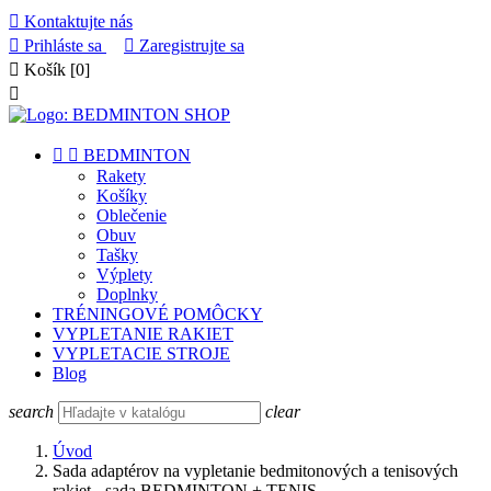

Kontaktujte nás

Prihláste sa

Zaregistrujte sa

Košík
[0]



BEDMINTON
Rakety
Košíky
Oblečenie
Obuv
Tašky
Výplety
Doplnky
TRÉNINGOVÉ POMÔCKY
VYPLETANIE RAKIET
VYPLETACIE STROJE
Blog
search
clear
Úvod
Sada adaptérov na vypletanie bedmitonových a tenisových
rakiet - sada BEDMINTON + TENIS