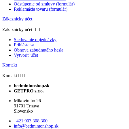
Odstúpenie od zmluvy (formulár)
Reklamácia tovaru (formulár)
Zákaznícky účet
Zákaznícky účet


Sledovanie objednávky
Prihláste sa
Obnova zabudnutého hesla
Vytvoriť účet
Kontakt
Kontakt


bedmintonshop.sk
GETPRO s.r.o.
Mikovíniho 26
91701 Trnava
Slovensko
+421 903 308 300
info@bedmintonshop.sk