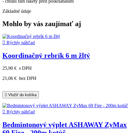
- chráni rám rakety pred poškriabaním
Základné údaje
Mohlo by vás zaujímať aj

Rýchly náhľad
Koordinačný rebrík 6 m žltý
25,90 €
s DPH
21,06 €
bez DPH

Vložiť do košíka

Rýchly náhľad
Bedmintonový výplet ASHAWAY ZyMax
69 Fire - 200m kotúč