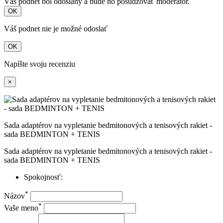
Váš podnet bol odoslaný a bude ho posudzovať moderátor.
OK
Váš podnet nie je možné odoslať
OK
Napíšte svoju recenziu
×
Sada adaptérov na vypletanie bedmitonových a tenisových rakiet -
sada BEDMINTON + TENIS
Sada adaptérov na vypletanie bedmitonových a tenisových rakiet -
sada BEDMINTON + TENIS
Spokojnosť:
*
Názov
*
Vaše meno