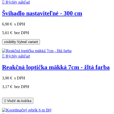

Rýchly náhľad
Švihadlo nastaviteľné - 300 cm
6,90 €
s DPH
5,61 €
bez DPH
visibility
Vybrať variant

Rýchly náhľad
Reakčná loptička mäkká 7cm - žltá farba
3,90 €
s DPH
3,17 €
bez DPH

Vložiť do košíka