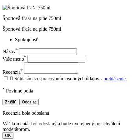
Športová fľaša na pitie 750ml
Športová fľaša na pitie 750ml
Spokojnosť:
*
Názov
*
Vaše meno
*
Recenzia

Súhlasím so spracovaním osobných údajov -
prehlásenie
*
Povinné polia
Zrušiť
Odoslať
Recenzia bola odoslaná
Váš komentár bol odoslaný a bude uverejnený po schválení
moderátorom.
OK