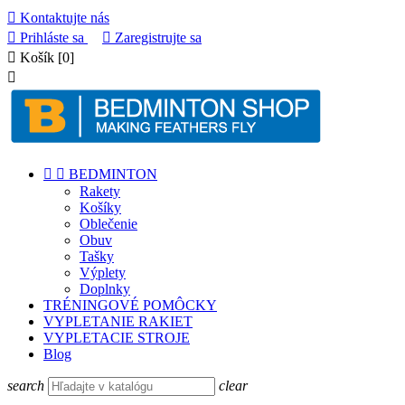

Kontaktujte nás

Prihláste sa

Zaregistrujte sa

Košík
[0]



BEDMINTON
Rakety
Košíky
Oblečenie
Obuv
Tašky
Výplety
Doplnky
TRÉNINGOVÉ POMÔCKY
VYPLETANIE RAKIET
VYPLETACIE STROJE
Blog
search
clear