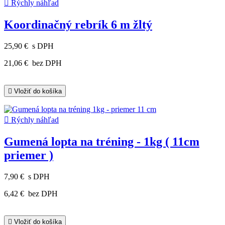

Rýchly náhľad
Koordinačný rebrík 6 m žltý
25,90 €
s DPH
21,06 €
bez DPH

Vložiť do košíka

Rýchly náhľad
Gumená lopta na tréning - 1kg ( 11cm
priemer )
7,90 €
s DPH
6,42 €
bez DPH

Vložiť do košíka