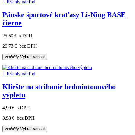

Rýchly náhľad
Pánske športové kraťasy Li-Ning BASE
čierne
25,50 €
s DPH
20,73 €
bez DPH
visibility
Vybrať variant

Rýchly náhľad
Kliešte na strihanie bedmintonového
výpletu
4,90 €
s DPH
3,98 €
bez DPH
visibility
Vybrať variant