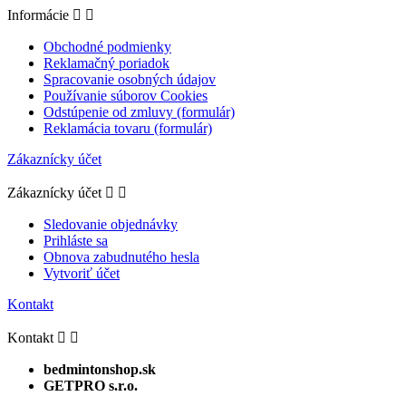
Informácie


Obchodné podmienky
Reklamačný poriadok
Spracovanie osobných údajov
Používanie súborov Cookies
Odstúpenie od zmluvy (formulár)
Reklamácia tovaru (formulár)
Zákaznícky účet
Zákaznícky účet


Sledovanie objednávky
Prihláste sa
Obnova zabudnutého hesla
Vytvoriť účet
Kontakt
Kontakt


bedmintonshop.sk
GETPRO s.r.o.